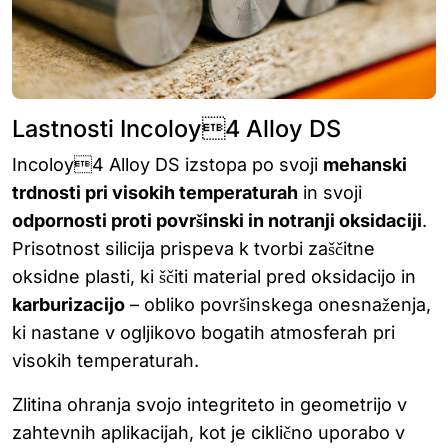
Lastnosti Incoloy4 Alloy DS
Incoloy4 Alloy DS izstopa po svoji
mehanski
trdnosti pri visokih temperaturah
in svoji
odpornosti proti površinski in notranji oksidaciji
.
Prisotnost silicija prispeva k tvorbi zaščitne
oksidne plasti, ki ščiti material pred oksidacijo in
karburizacijo
– obliko površinskega onesnaženja,
ki nastane v ogljikovo bogatih atmosferah pri
visokih temperaturah.
Zlitina ohranja svojo integriteto in geometrijo v
zahtevnih aplikacijah, kot je ciklično uporabo v