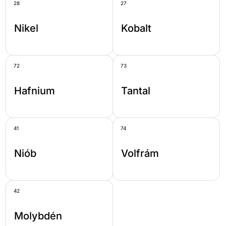
28
27
Nikel
Kobalt
72
73
Hafnium
Tantal
41
74
Niób
Volfrám
42
Molybdén