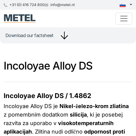
+31 (0) 416 724 800
info@metel.nl
Download our factsheet
Incoloyae Alloy DS
Incoloyae Alloy DS / 1.4862
Incoloyae Alloy DS je
Nikel-železo-krom zliatina
z pomembnim dodatkom
silicija
, ki je posebej
razvita za uporabo v
visokotemperaturnih
aplikacijah
. Zlitina nudi odlično
odpornost proti