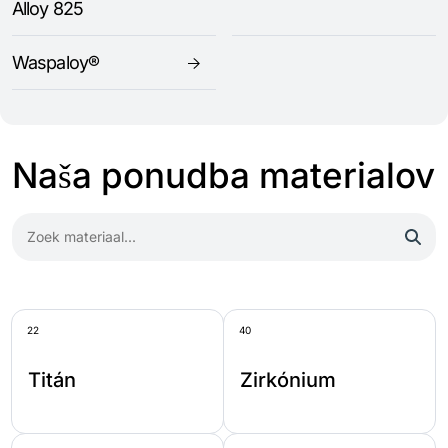
Alloy 825
Waspaloy®
Naša ponudba materialov
22
40
Titán
Zirkónium