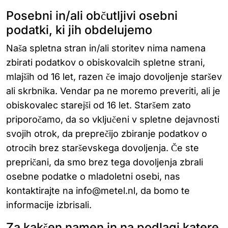
Posebni in/ali občutljivi osebni
podatki, ki jih obdelujemo
Naša spletna stran in/ali storitev nima namena
zbirati podatkov o obiskovalcih spletne strani,
mlajših od 16 let, razen če imajo dovoljenje staršev
ali skrbnika. Vendar pa ne moremo preveriti, ali je
obiskovalec starejši od 16 let. Staršem zato
priporočamo, da so vključeni v spletne dejavnosti
svojih otrok, da preprečijo zbiranje podatkov o
otrocih brez starševskega dovoljenja. Če ste
prepričani, da smo brez tega dovoljenja zbrali
osebne podatke o mladoletni osebi, nas
kontaktirajte na info@metel.nl, da bomo te
informacije izbrisali.
Za kakšen namen in na podlagi katere