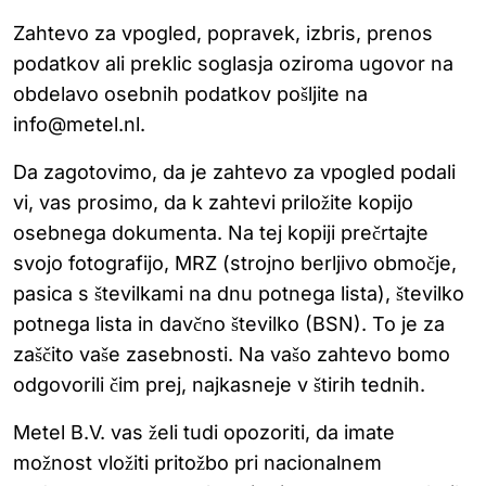
Zahtevo za vpogled, popravek, izbris, prenos
podatkov ali preklic soglasja oziroma ugovor na
obdelavo osebnih podatkov pošljite na
info@metel.nl.
Da zagotovimo, da je zahtevo za vpogled podali
vi, vas prosimo, da k zahtevi priložite kopijo
osebnega dokumenta. Na tej kopiji prečrtajte
svojo fotografijo, MRZ (strojno berljivo območje,
pasica s številkami na dnu potnega lista), številko
potnega lista in davčno številko (BSN). To je za
zaščito vaše zasebnosti. Na vašo zahtevo bomo
odgovorili čim prej, najkasneje v štirih tednih.
Metel B.V. vas želi tudi opozoriti, da imate
možnost vložiti pritožbo pri nacionalnem