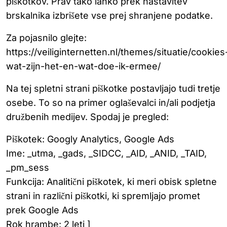
piškotkov. Prav tako lahko prek nastavitev
brskalnika izbrišete vse prej shranjene podatke.
Za pojasnilo glejte:
https://veiliginternetten.nl/themes/situatie/cookies
wat-zijn-het-en-wat-doe-ik-ermee/
Na tej spletni strani piškotke postavljajo tudi tretje
osebe. To so na primer oglaševalci in/ali podjetja
družbenih medijev. Spodaj je pregled:
Piškotek: Googly Analytics, Google Ads
Ime: _utma, _gads, _SIDCC, _AID, _ANID, _TAID,
_pm_sess
Funkcija: Analitični piškotek, ki meri obisk spletne
strani in različni piškotki, ki spremljajo promet
prek Google Ads
Rok hrambe: 2 leti ]