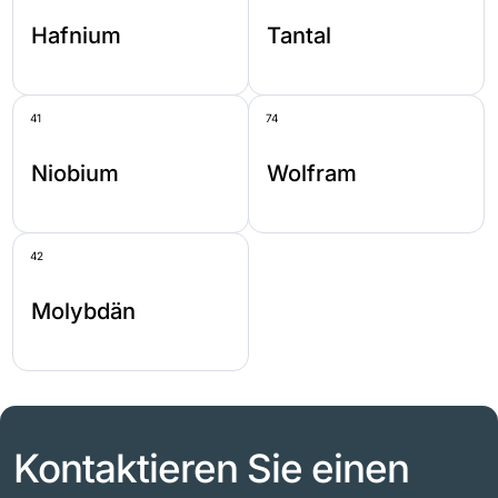
Hafnium
Tantal
41
74
Niobium
Wolfram
42
Molybdän
Kontaktieren Sie einen