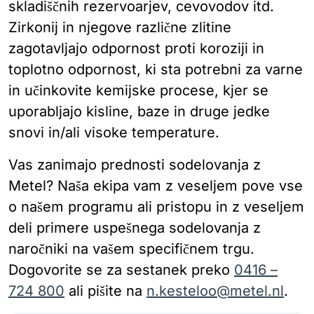
skladiščnih rezervoarjev, cevovodov itd.
Zirkonij in njegove različne zlitine
zagotavljajo odpornost proti koroziji in
toplotno odpornost, ki sta potrebni za varne
in učinkovite kemijske procese, kjer se
uporabljajo kisline, baze in druge jedke
snovi in/ali visoke temperature.
Vas zanimajo prednosti sodelovanja z
Metel? Naša ekipa vam z veseljem pove vse
o našem programu ali pristopu in z veseljem
deli primere uspešnega sodelovanja z
naročniki na vašem specifičnem trgu.
Dogovorite se za sestanek preko
0416 –
724 800
ali pišite na
n.kesteloo@metel.nl
.