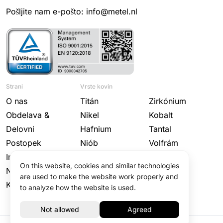
Pošljite nam e-pošto: info@metel.nl
Strani
Vrste kovin
O nas
Titán
Zirkónium
Obdelava &
Nikel
Kobalt
Delovni
Hafnium
Tantal
Postopek
Niób
Volfrám
Industrije
Molybdén
On this website, cookies and similar technologies
Novice
are used to make the website work properly and
Kontakt
to analyze how the website is used.