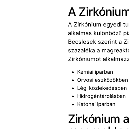
A Zirkóniu
A Zirkónium egyedi tu
alkalmas különböző pi
Becslések szerint a Z
százaléka a magreakto
Zirkóniumot alkalmazz
Kémiai iparban
Orvosi eszközökben
Légi közlekedésben
Hidrogéntárolásban
Katonai iparban
Zirkónium 