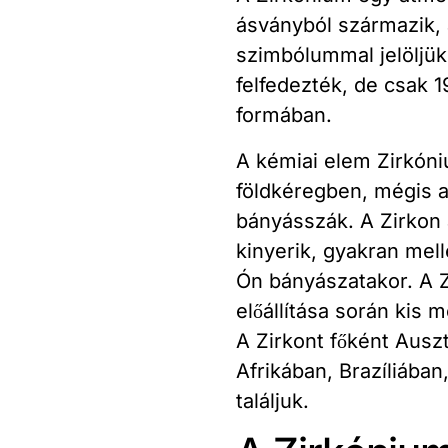
ásványból származik,
szimbólummal jelöljü
felfedezték, de csak 1
formában.
A kémiai elem Zirkóni
földkéregben, mégis a
bányásszák. A Zirkon 
kinyerik, gyakran mell
Ón bányászatakor. A 
előállítása során kis 
A Zirkont főként Ausz
Afrikában, Brazíliába
találjuk.