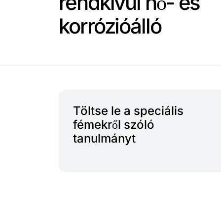
rendkívül hő- és
korrózióálló
Töltse le a speciális
fémekről szóló
tanulmányt