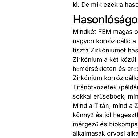
ki. De mik ezek a has
Hasonlóságo
Mindkét FÉM magas ol
nagyon korrózióálló a 
tiszta Zirkóniumot has
Zirkónium a két közü
hőmérsékleten és erő
Zirkónium korrózióáll
Titánötvözetek (példá
sokkal erősebbek, min
Mind a Titán, mind a 
könnyű és jól hegesz
mérgező és biokompatib
alkalmasak orvosi alk