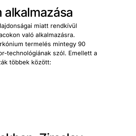
m alkalmazása
lajdonságai miatt rendkívül
acokon való alkalmazásra.
irkónium termelés mintegy 90
r-technológiának szól. Emellett a
ák többek között:
a