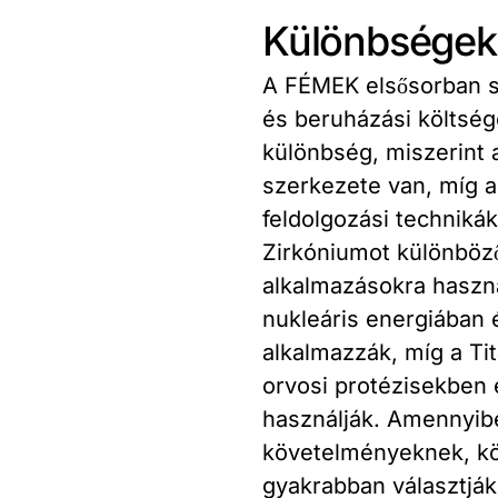
Különbségek
A FÉMEK elsősorban 
és beruházási költség
különbség, miszerint 
szerkezete van, míg a 
feldolgozási technikák
Zirkóniumot különböz
alkalmazásokra haszná
nukleáris energiában
alkalmazzák, míg a Tit
orvosi protézisekben 
használják. Amennyibe
követelményeknek, kö
gyakrabban választják