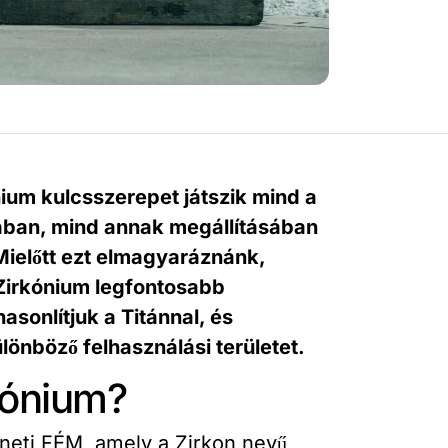
ium kulcsszerepet játszik mind a
ában, mind annak megállításában
előtt ezt elmagyaráznánk,
 Zirkónium legfontosabb
asonlítjuk a Titánnal, és
lönböző felhasználási területet.
kónium?
neti FÉM, amely a Zirkon nevű