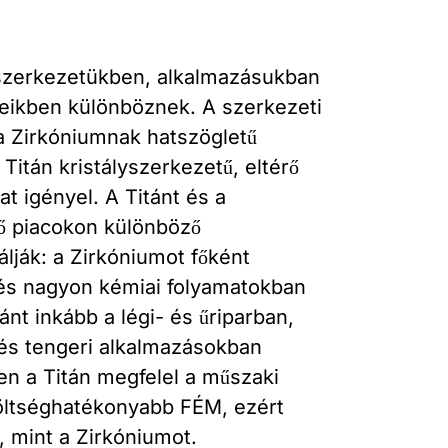
szerkezetükben, alkalmazásukban
eikben különböznek. A szerkezeti
a Zirkóniumnak hatszögletű
Titán kristályszerkezetű, eltérő
at igényel. A Titánt és a
ő piacokon különböző
lják: a Zirkóniumot főként
 és nagyon kémiai folyamatokban
ánt inkább a légi- és űriparban,
és tengeri alkalmazásokban
n a Titán megfelel a műszaki
ltséghatékonyabb FÉM, ezért
, mint a Zirkóniumot.