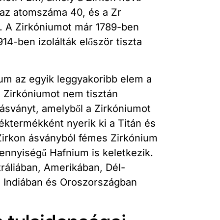
 az atomszáma 40, és a Zr
k. A Zirkóniumot már 1789-ben
914-ben izolálták először tiszta
um az egyik leggyakoribb elem a
 Zirkóniumot nem tisztán
ásványt, amelyből a Zirkóniumot
éktermékként nyerik ki a Titán és
Zirkon ásványból fémes Zirkónium
mennyiségű Hafnium is keletkezik.
tráliában, Amerikában, Dél-
n, Indiában és Oroszországban