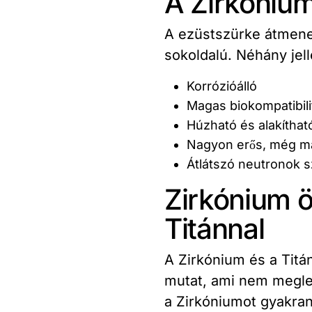
A Zirkónium
A ezüstszürke átmene
sokoldalú. Néhány jel
Korrózióálló
Magas biokompatibili
Húzható és alakíthat
Nagyon erős, még m
Átlátszó neutronok 
Zirkónium 
Titánnal
A Zirkónium és a Titá
mutat, ami nem megle
a Zirkóniumot gyakran