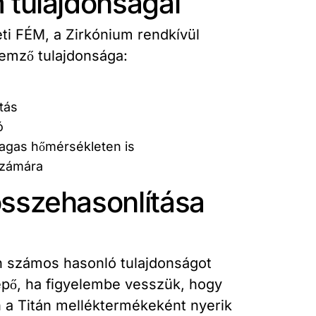
 tulajdonságai
ti FÉM, a Zirkónium rendkívül
lemző tulajdonsága:
tás
ó
agas hőmérsékleten is
számára
összehasonlítása
n számos hasonló tulajdonságot
pő, ha figyelembe vesszük, hogy
 a Titán melléktermékeként nyerik