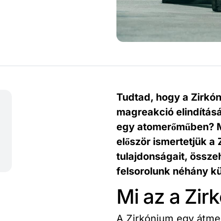
Tudtad, hogy a Zirkón
magreakció elindítás
egy atomerőműben? Mi
először ismertetjük a
tulajdonságait, összeh
felsorolunk néhány kü
Mi az a Zir
A Zirkónium egy átme