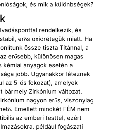
onlóságok, és mik a különbségek?
k
vadásponttal rendelkezik, és
stabil, erős oxidrétegük miatt. Ha
onlítunk össze tiszta Titánnal, a
l az erősebb, különösen magas
s kémiai anyagok esetén a
ósága jobb. Ugyanakkor léteznek
ul az 5-ös fokozat), amelyek
t bármely Zirkónium változat.
Zirkónium nagyon erős, viszonylag
thető. Emellett mindkét FÉM nem
ilis az emberi testtel, ezért
almazásokra, például fogászati