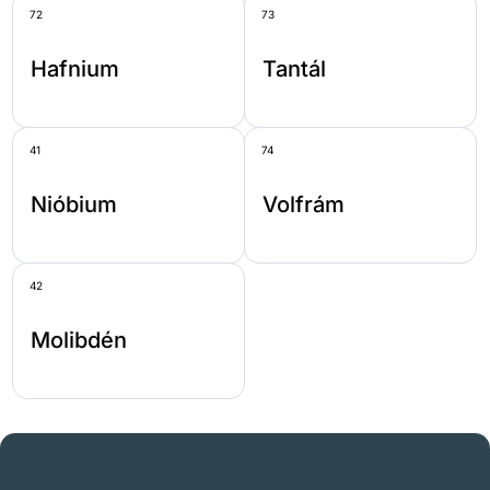
72
73
Hafnium
Tantál
41
74
Nióbium
Volfrám
42
Molibdén