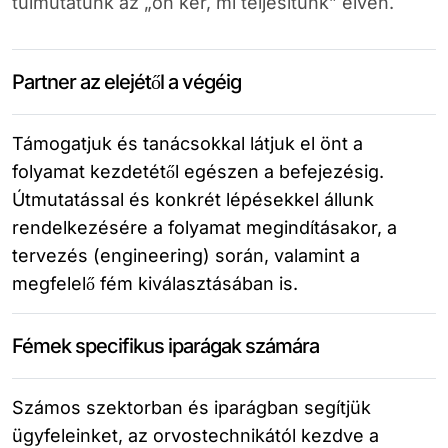
túlmutatunk az „ön kér, mi teljesítünk” elven.
Partner az elejétől a végéig
Támogatjuk és tanácsokkal látjuk el önt a
folyamat kezdetétől egészen a befejezésig.
Útmutatással és konkrét lépésekkel állunk
rendelkezésére a folyamat megindításakor, a
tervezés (engineering) során, valamint a
megfelelő fém kiválasztásában is.
Fémek specifikus iparágak számára
Számos szektorban és iparágban segítjük
ügyfeleinket, az orvostechnikától kezdve a