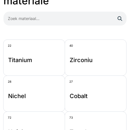
materiale
22
40
Titanium
Zirconiu
28
27
Nichel
Cobalt
72
73