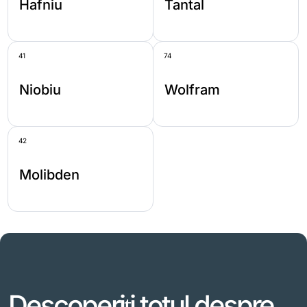
Hafniu
Tantal
41
74
Niobiu
Wolfram
42
Molibden
Descoperiți totul despre