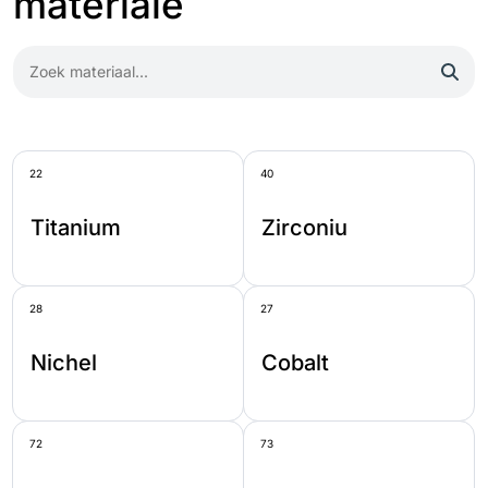
materiale
22
40
Titanium
Zirconiu
28
27
Nichel
Cobalt
72
73