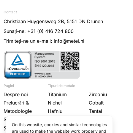
Contact
Christiaan Huygensweg 2B, 5151 DN Drunen
Sunați-ne: +31 (0) 416 724 800
Trimiteți-ne un e-mail: info@metel.nl
Pagini
Tipuri de metale
Despre noi
Titanium
Zirconiu
Prelucrări &
Nichel
Cobalt
Metodologie
Hafniu
Tantal
Sectoare
Niobiu
Wolfram
On this website, cookies and similar technologies
Știri
Molibden
are used to make the website work properly and