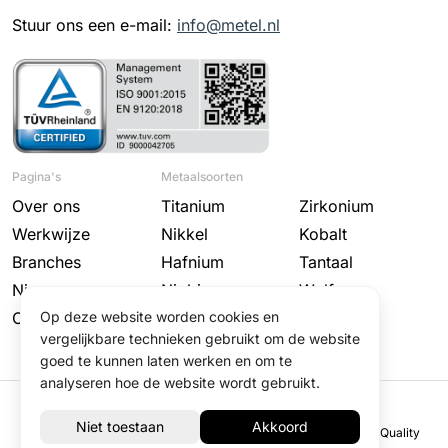
Stuur ons een e-mail:
info@metel.nl
Pagina's
Metaalsoorten
Over ons
Titanium
Zirkonium
Werkwijze
Nikkel
Kobalt
Branches
Hafnium
Tantaal
Nieuws
Niobium
Wolfraam
Contact
Molybdeen
Op deze website worden cookies en
vergelijkbare technieken gebruikt om de website
goed te kunnen laten werken en om te
analyseren hoe de website wordt gebruikt.
© 2025 Metel
Disclaimer
Privacy Policy
Algemene voorwaarden
Quality