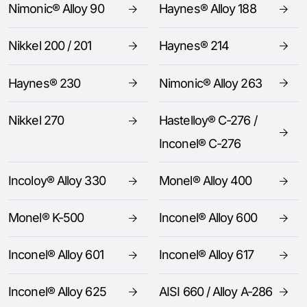
Nimonic® Alloy 90
Haynes® Alloy 188
Nikkel 200 / 201
Haynes® 214
Haynes® 230
Nimonic® Alloy 263
Nikkel 270
Hastelloy® C-276 /
Inconel® C-276
Incoloy® Alloy 330
Monel® Alloy 400
Monel® K-500
Inconel® Alloy 600
Inconel® Alloy 601
Inconel® Alloy 617
Inconel® Alloy 625
AISI 660 / Alloy A-286