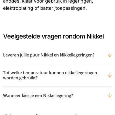
anodes, klaar voor gebruik in legeringen,
elektroplating of batterijtoepassingen.
Veelgestelde vragen rondom Nikkel
Leveren jullie puur Nikkel en Nikkellegeringen?
Tot welke temperatuur kunnen nikkellegeringen
worden gebruikt?
Wanneer kies je een Nikkellegering?