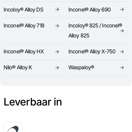
Incoloy® Alloy DS
Inconel® Alloy 690
Inconel® Alloy 718
Incoloy® 825 / Inconel®
Alloy 825
Inconel® Alloy HX
Inconel® Alloy X-750
Nilo® Alloy K
Waspaloy®
Leverbaar in