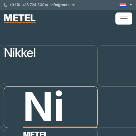
+31 (0) 416 724 800
info@metel.nl
Nikkel
Ni