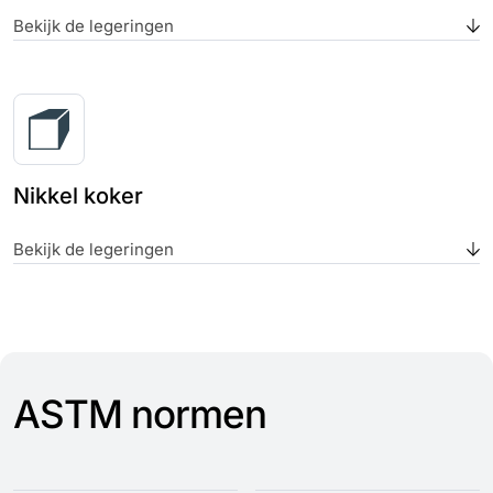
Bekijk de legeringen
Nikkel koker
Bekijk de legeringen
ASTM normen