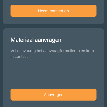
Neem contact op
Materiaal aanvragen
Vul eenvoudig het aanvraagformulier in en kom
in contact
Aanvragen