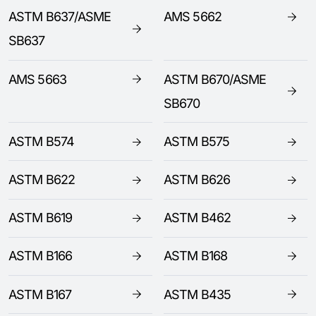
ASTM B637/ASME
AMS 5662
SB637
AMS 5663
ASTM B670/ASME
SB670
ASTM B574
ASTM B575
ASTM B622
ASTM B626
ASTM B619
ASTM B462
ASTM B166
ASTM B168
ASTM B167
ASTM B435