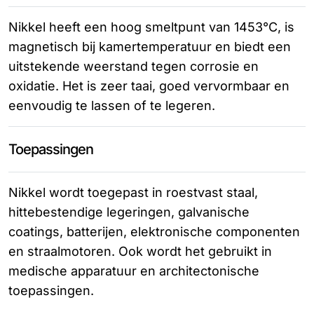
Nikkel heeft een hoog smeltpunt van 1453°C, is
magnetisch bij kamertemperatuur en biedt een
uitstekende weerstand tegen corrosie en
oxidatie. Het is zeer taai, goed vervormbaar en
eenvoudig te lassen of te legeren.
Toepassingen
Nikkel wordt toegepast in roestvast staal,
hittebestendige legeringen, galvanische
coatings, batterijen, elektronische componenten
en straalmotoren. Ook wordt het gebruikt in
medische apparatuur en architectonische
toepassingen.