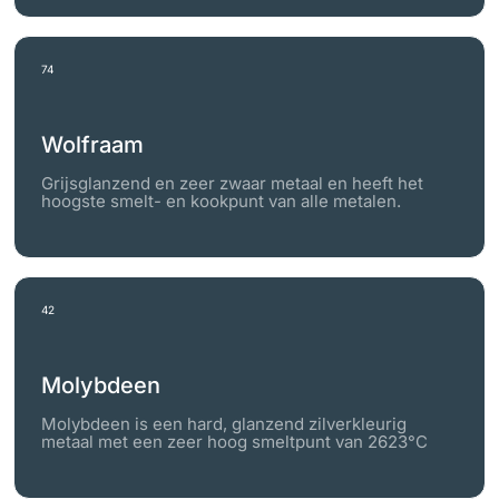
74
Wolfraam
Grijsglanzend en zeer zwaar metaal en heeft het
hoogste smelt- en kookpunt van alle metalen.
42
Molybdeen
Molybdeen is een hard, glanzend zilverkleurig
metaal met een zeer hoog smeltpunt van 2623°C