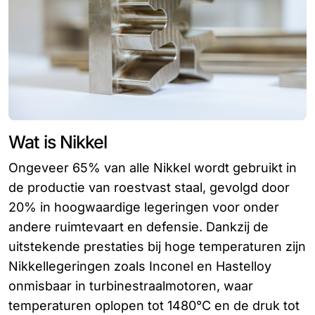
Wat is Nikkel
Ongeveer 65% van alle Nikkel wordt gebruikt in
de productie van roestvast staal, gevolgd door
20% in hoogwaardige legeringen voor onder
andere ruimtevaart en defensie. Dankzij de
uitstekende prestaties bij hoge temperaturen zijn
Nikkellegeringen zoals Inconel en Hastelloy
onmisbaar in turbinestraalmotoren, waar
temperaturen oplopen tot 1480°C en de druk tot