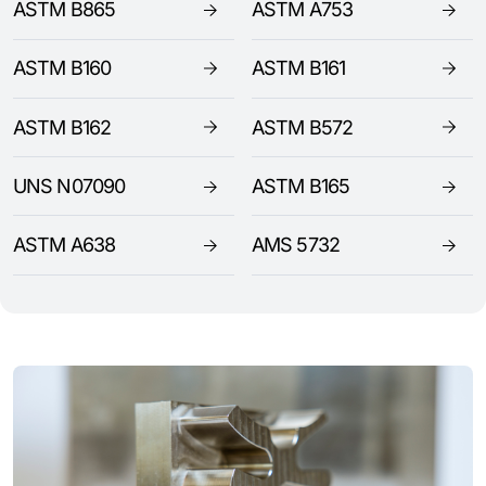
ASTM B865
ASTM A753
ASTM B160
ASTM B161
ASTM B162
ASTM B572
UNS N07090
ASTM B165
ASTM A638
AMS 5732