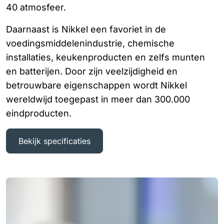
40 atmosfeer.
Daarnaast is Nikkel een favoriet in de
voedingsmiddelenindustrie, chemische
installaties, keukenproducten en zelfs munten
en batterijen. Door zijn veelzijdigheid en
betrouwbare eigenschappen wordt Nikkel
wereldwijd toegepast in meer dan 300.000
eindproducten.
Bekijk specificaties