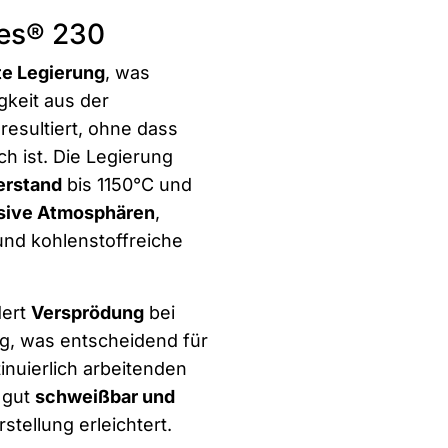
nes® 230
te Legierung
, was
gkeit aus der
esultiert, ohne dass
h ist. Die Legierung
erstand
bis 1150°C und
sive Atmosphären
,
 und kohlenstoffreiche
dert
Versprödung
bei
g, was entscheidend für
inuierlich arbeitenden
 gut
schweißbar und
stellung erleichtert.