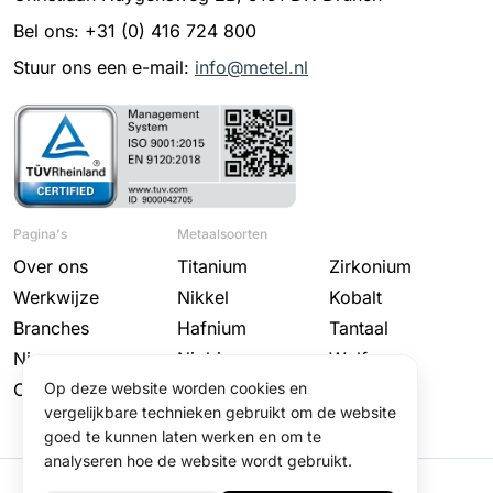
Bel ons: +31 (0) 416 724 800
Stuur ons een e-mail:
info@metel.nl
Pagina's
Metaalsoorten
Over ons
Titanium
Zirkonium
Werkwijze
Nikkel
Kobalt
Branches
Hafnium
Tantaal
Nieuws
Niobium
Wolfraam
Contact
Molybdeen
Op deze website worden cookies en
vergelijkbare technieken gebruikt om de website
goed te kunnen laten werken en om te
analyseren hoe de website wordt gebruikt.
© 2025 Metel