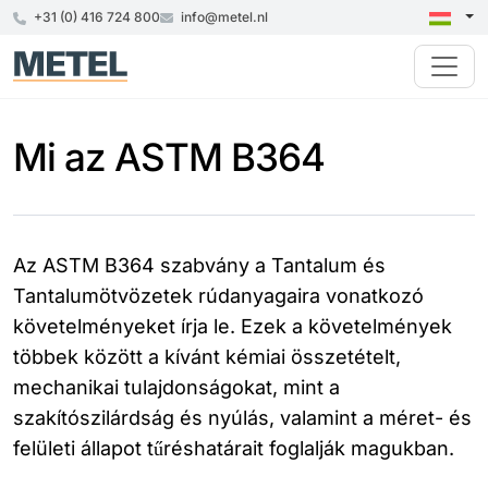
+31 (0) 416 724 800
info@metel.nl
Mi az ASTM B364
Az ASTM B364 szabvány a Tantalum és
Tantalumötvözetek rúdanyagaira vonatkozó
követelményeket írja le. Ezek a követelmények
többek között a kívánt kémiai összetételt,
mechanikai tulajdonságokat, mint a
szakítószilárdság és nyúlás, valamint a méret- és
felületi állapot tűréshatárait foglalják magukban.