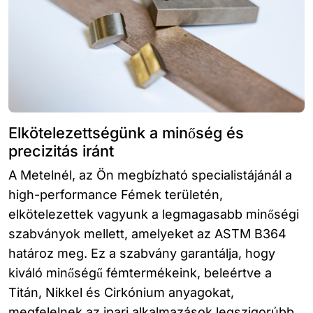
Elkötelezettségünk a minőség és
precizitás iránt
A Metelnél, az Ön megbízható specialistájánál a
high-performance Fémek területén,
elkötelezettek vagyunk a legmagasabb minőségi
szabványok mellett, amelyeket az ASTM B364
határoz meg. Ez a szabvány garantálja, hogy
kiváló minőségű fémtermékeink, beleértve a
Titán, Nikkel és Cirkónium anyagokat,
megfelelnek az ipari alkalmazások legszigorúbb