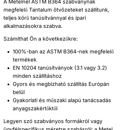
A Metelnél ASTM B364 szabványnak
megfelelő Tantalum ötvözeteket szállítunk,
teljes körű tanúsítvánnyal és ipari
alkalmazásokra szabva.
Számíthat Ön a következőkre:
100%-ban az ASTM B364-nek megfelelő
termékek
EN 10204 tanúsítványok (3.1 vagy 3.2)
minden szállításhoz
Gyors és megbízható szállítás Európán
belül
Gyakorlati és műszaki alapú tanácsadás
anyagszakértőktől
Legyen szó szabványos formákról vagy
ügyfélspecifikus méretre szabásról: a Metel