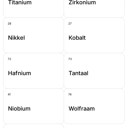
Titanium
Zirkonium
28
27
Nikkel
Kobalt
72
73
Hafnium
Tantaal
41
74
Niobium
Wolfraam