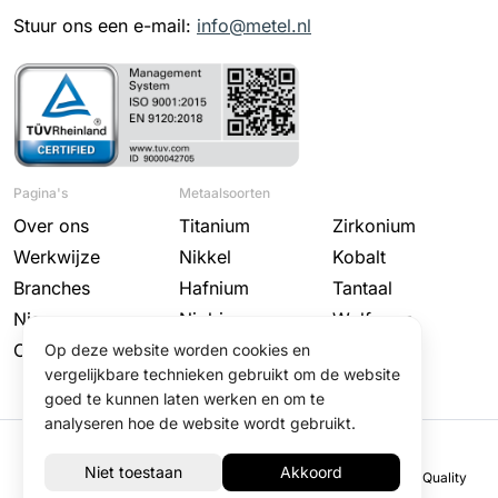
Stuur ons een e-mail:
info@metel.nl
Pagina's
Metaalsoorten
Over ons
Titanium
Zirkonium
Werkwijze
Nikkel
Kobalt
Branches
Hafnium
Tantaal
Nieuws
Niobium
Wolfraam
Contact
Molybdeen
Op deze website worden cookies en
vergelijkbare technieken gebruikt om de website
goed te kunnen laten werken en om te
analyseren hoe de website wordt gebruikt.
© 2025 Metel
Disclaimer
Privacy Policy
Algemene voorwaarden
Quality