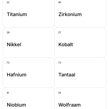
22
40
Titanium
Zirkonium
28
27
Nikkel
Kobalt
72
73
Hafnium
Tantaal
41
74
Niobium
Wolfraam