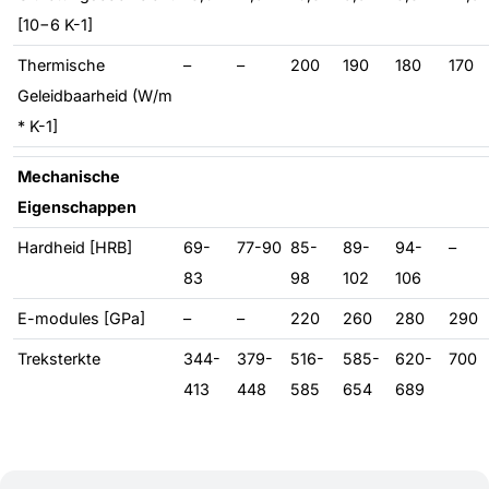
[10−6 K-1]
Thermische
–
–
200
190
180
170
Geleidbaarheid (W/m
* K-1]
Mechanische
Eigenschappen
Hardheid [HRB]
69-
77-90
85-
89-
94-
–
83
98
102
106
E-modules [GPa]
–
–
220
260
280
290
Treksterkte
344-
379-
516-
585-
620-
700
413
448
585
654
689