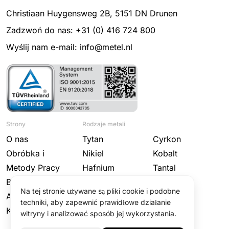
Christiaan Huygensweg 2B, 5151 DN Drunen
Zadzwoń do nas: +31 (0) 416 724 800
Wyślij nam e-mail: info@metel.nl
Strony
Rodzaje metali
O nas
Tytan
Cyrkon
Obróbka i
Nikiel
Kobalt
Metody Pracy
Hafnium
Tantal
Branże
Niob
Wolfram
Na tej stronie używane są pliki cookie i podobne
Aktualności
Molibden
techniki, aby zapewnić prawidłowe działanie
Kontakt
witryny i analizować sposób jej wykorzystania.