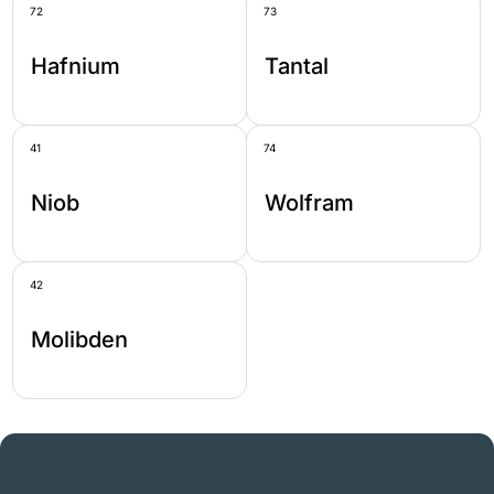
72
73
Hafnium
Tantal
41
74
Niob
Wolfram
42
Molibden