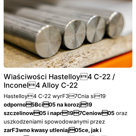
Właściwości Hastelloy4 C-22 /
Inconel4 Alloy C-22
Hastelloy4 C-22 wyrF37Cnia si19
odporno5Bci05 na korozj19
szczelinow05 i napr197Ceniow05
oraz
uszkodzeniami spowodowanymi przez
zarF3wno kwasy utleniaj05ce, jak i