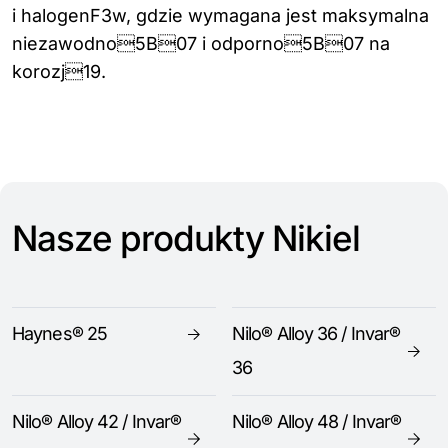
i halogenF3w, gdzie wymagana jest maksymalna
niezawodno5B07 i odporno5B07 na
korozj19.
Nasze produkty Nikiel
Haynes® 25
Nilo® Alloy 36 / Invar®
36
Nilo® Alloy 42 / Invar®
Nilo® Alloy 48 / Invar®