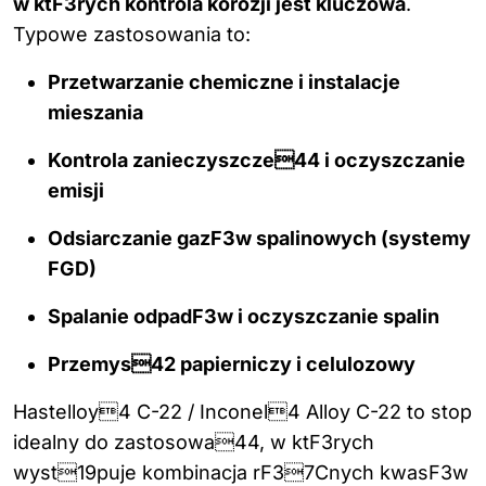
w ktF3rych kontrola korozji jest kluczowa
.
Typowe zastosowania to:
Przetwarzanie chemiczne i instalacje
mieszania
Kontrola zanieczyszcze44 i oczyszczanie
emisji
Odsiarczanie gazF3w spalinowych (systemy
FGD)
Spalanie odpadF3w i oczyszczanie spalin
Przemys42 papierniczy i celulozowy
Hastelloy4 C-22 / Inconel4 Alloy C-22 to stop
idealny do zastosowa44, w ktF3rych
wyst19puje kombinacja rF37Cnych kwasF3w