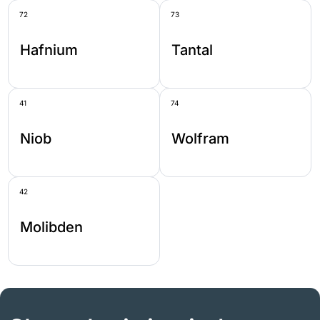
72
73
Hafnium
Tantal
41
74
Niob
Wolfram
42
Molibden