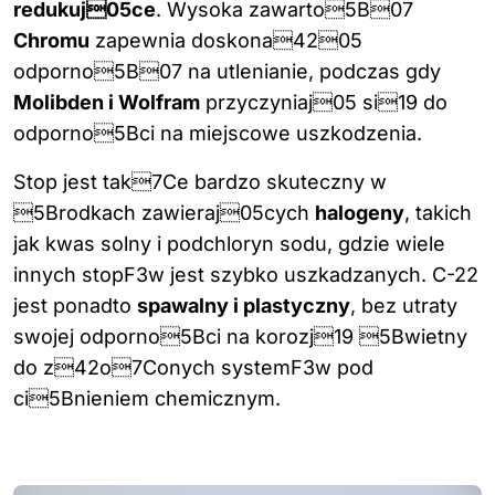
redukuj05ce
. Wysoka zawarto5B07
Chromu
zapewnia doskona4205
odporno5B07 na utlenianie, podczas gdy
Molibden i Wolfram
przyczyniaj05 si19 do
odporno5Bci na miejscowe uszkodzenia.
Stop jest tak7Ce bardzo skuteczny w
5Brodkach zawieraj05cych
halogeny
, takich
jak kwas solny i podchloryn sodu, gdzie wiele
innych stopF3w jest szybko uszkadzanych. C-22
jest ponadto
spawalny i plastyczny
, bez utraty
swojej odporno5Bci na korozj19 5Bwietny
do z42o7Conych systemF3w pod
ci5Bnieniem chemicznym.