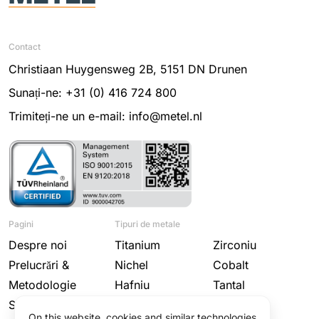
Contact
Christiaan Huygensweg 2B, 5151 DN Drunen
Sunați-ne: +31 (0) 416 724 800
Trimiteți-ne un e-mail: info@metel.nl
Pagini
Tipuri de metale
Despre noi
Titanium
Zirconiu
Prelucrări &
Nichel
Cobalt
Metodologie
Hafniu
Tantal
Sectoare
Niobiu
Wolfram
On this website, cookies and similar technologies