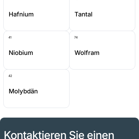
Hafnium
Tantal
41
74
Niobium
Wolfram
42
Molybdän
Kontaktieren Sie einen