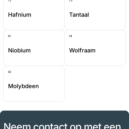
72
73
Hafnium
Tantaal
41
74
Niobium
Wolfraam
42
Molybdeen
Neem contact op met een