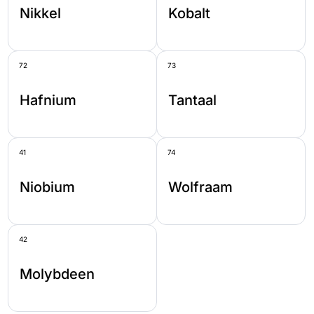
Nikkel
Kobalt
72
73
Hafnium
Tantaal
41
74
Niobium
Wolfraam
42
Molybdeen