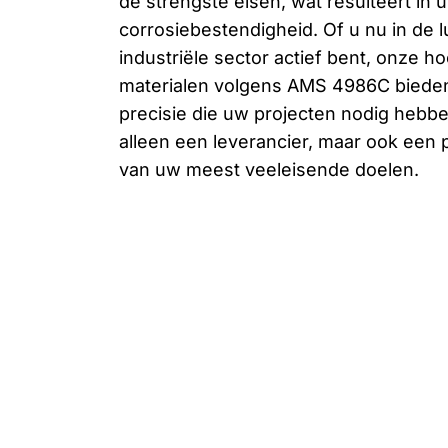
de strengste eisen, wat resulteert in u
corrosiebestendigheid. Of u nu in de 
industriële sector actief bent, onze 
materialen volgens AMS 4986C biede
precisie die uw projecten nodig hebben
alleen een leverancier, maar ook een p
van uw meest veeleisende doelen.