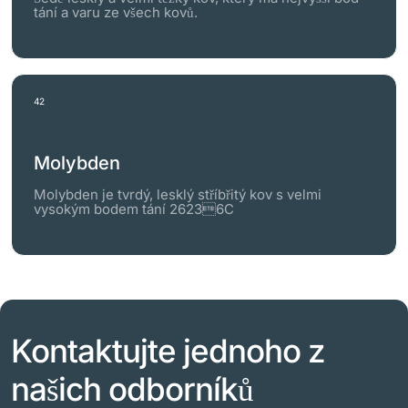
tání a varu ze všech kovů.
42
Molybden
Molybden je tvrdý, lesklý stříbřitý kov s velmi
vysokým bodem tání 26236C
Kontaktujte jednoho z
našich odborníků