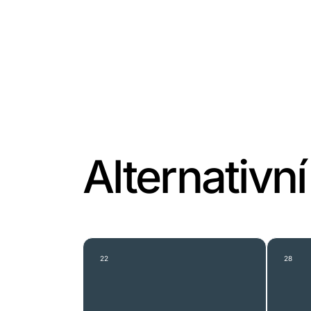
Alternativn
22
28