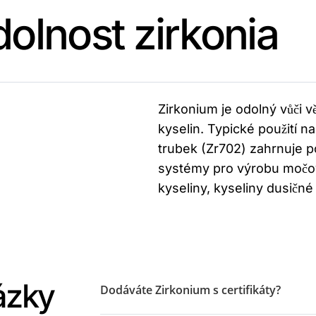
olnost zirkonia
Zirkonium je odolný vůči v
kyselin. Typické použití n
trubek (Zr702) zahrnuje po
systémy pro výrobu močov
kyseliny, kyseliny dusičné
ázky
Dodáváte Zirkonium s certifikáty?