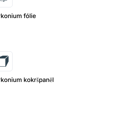
rkonium fólie
rkonium kokršpaněl