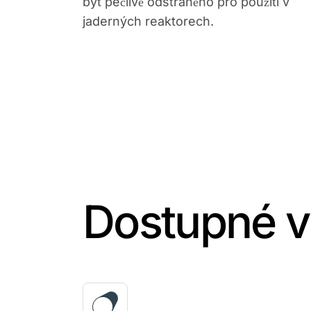
být pečlivě odstraněno pro použití v
jaderných reaktorech.
Dostupné v