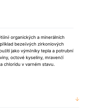
ětšině organických a minerálních
apříklad bezešvých zirkoniových
užití jako výměníky tepla a potrubní
iny, octové kyseliny, mravenčí
 a chloridu v varném stavu.