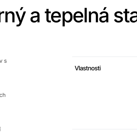
ný a tepelná sta
v s
Vlastnosti
ých
í