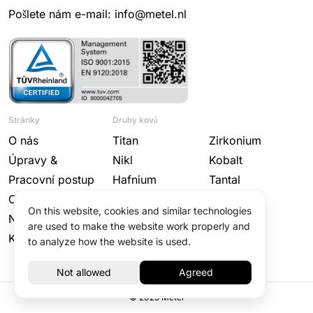
Pošlete nám e-mail: info@metel.nl
Stránky
Druhy kovů
O nás
Titan
Zirkonium
Úpravy &
Nikl
Kobalt
Pracovní postup
Hafnium
Tantal
Odvětví
Niob
Wolfram
On this website, cookies and similar technologies
Novinky
Molybden
are used to make the website work properly and
Kontakt
to analyze how the website is used.
© 2025 Metel