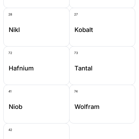
28
27
Nikl
Kobalt
72
73
Hafnium
Tantal
41
74
Niob
Wolfram
42