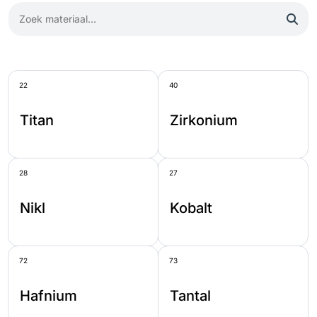
22
40
Titan
Zirkonium
28
27
Nikl
Kobalt
72
73
Hafnium
Tantal