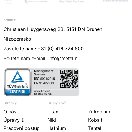
Kontakt
Christiaan Huygensweg 2B, 5151 DN Drunen
Nizozemsko
Zavolejte nám: +31 (0) 416 724 800
Pošlete nám e-mail: info@metel.nl
Stránky
Druhy kovů
O nás
Titan
Zirkonium
Úpravy &
Nikl
Kobalt
Pracovní postup
Hafnium
Tantal