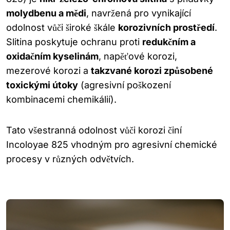
molydbenu a mědi
, navržená pro vynikající
odolnost vůči široké škále
korozivních prostředí
.
Slitina poskytuje ochranu proti
redukčním a
oxidačním kyselinám
, napěťové korozi,
mezerové korozi a
takzvané korozi způsobené
toxickými útoky
(agresivní poškození
kombinacemi chemikálií).
Tato všestranná odolnost vůči korozi činí
Incoloyae 825 vhodným pro agresivní chemické
procesy v různých odvětvích.