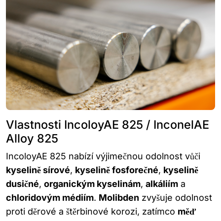
Vlastnosti IncoloyAE 825 / InconelAE
Alloy 825
IncoloyAE 825 nabízí výjimečnou odolnost vůči
kyselině sírové
,
kyselině fosforečné
,
kyselině
dusičné
,
organickým kyselinám
,
alkáliím
a
chloridovým médiím
.
Molibden
zvyšuje odolnost
proti děrové a štěrbinové korozi, zatímco
měď