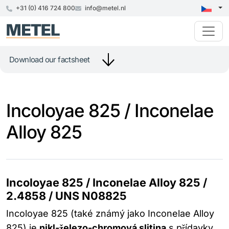
+31 (0) 416 724 800
info@metel.nl
Download our factsheet
Incoloyae 825 / Inconelae
Alloy 825
Incoloyae 825 / Inconelae Alloy 825 /
2.4858 / UNS N08825
Incoloyae 825 (také známý jako Inconelae Alloy
825) je
nikl-železo-chromová slitina
s přídavky