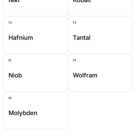
Nikl
Kobalt
72
73
Hafnium
Tantal
41
74
Niob
Wolfram
42
Molybden