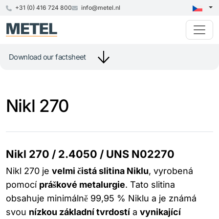
+31 (0) 416 724 800
info@metel.nl
Download our factsheet
Nikl 270
Nikl 270 / 2.4050 / UNS N02270
Nikl 270 je
velmi čistá slitina Niklu
, vyrobená
pomocí
práškové metalurgie
. Tato slitina
obsahuje minimálně 99,95 % Niklu a je známá
svou
nízkou základní tvrdostí
a
vynikající