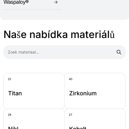
Waspaloy®
Naše nabídka materiálů
22
40
Titan
Zirkonium
28
27